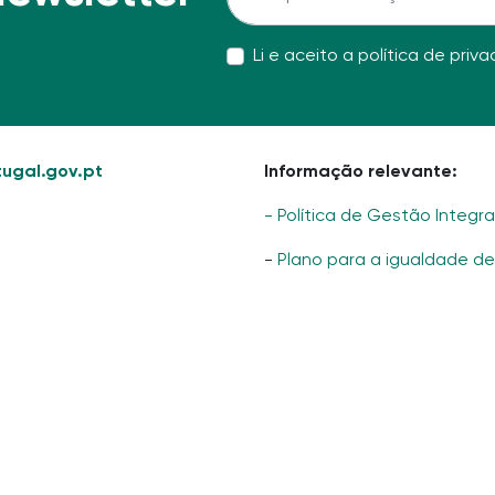
Li e aceito a
política de priv
ugal.gov.pt
Informação relevante:
- Política de Gestão Integr
-
Plano para a igualdade d