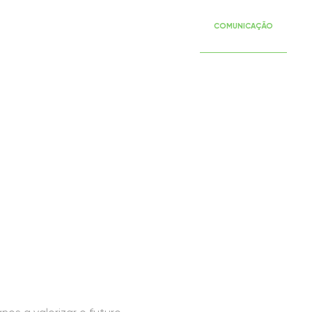
SERVIÇOS
EVENTOS
PUBLICAÇÕES
COMUNICAÇÃO
RE
anos a valorizar 