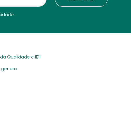
acidade
.
ada Qualidade e IDI
e genero