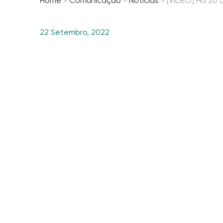
Home
>
Comunicação
>
Notícias
>
[VÍDEO] Há 20 a
22 Setembro, 2022