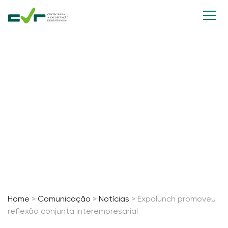
Expolunch promoveu reflexão
conjunta interempresarial
30 Maio, 2023
Home
>
Comunicação
>
Notícias
>
Expolunch promoveu
reflexão conjunta interempresarial