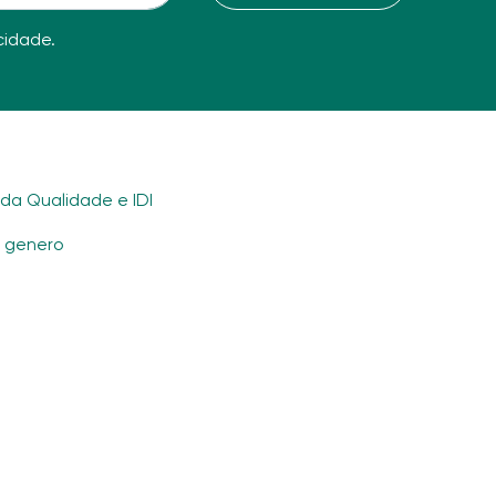
acidade
.
ada Qualidade e IDI
e genero