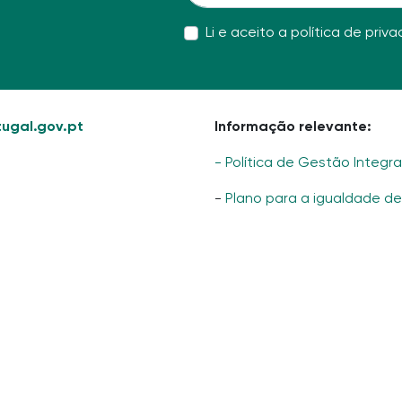
Li e aceito a
política de priv
ugal.gov.pt
Informação relevante:
- Política de Gestão Integr
-
Plano para a igualdade d