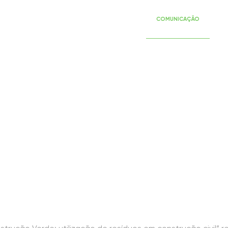
SERVIÇOS
EVENTOS
PUBLICAÇÕES
COMUNICAÇÃO
RE
strução Verde: u
nstrução civil” r