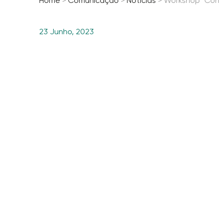
Home
>
Comunicação
>
Notícias
>
Workshop “Cons
23 Junho, 2023