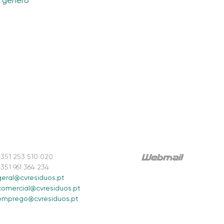
e genero
+351 253 510 020
+351 961 364 234
geral@cvresiduos.pt
comercial@cvresiduos.pt
emprego@cvresiduos.pt