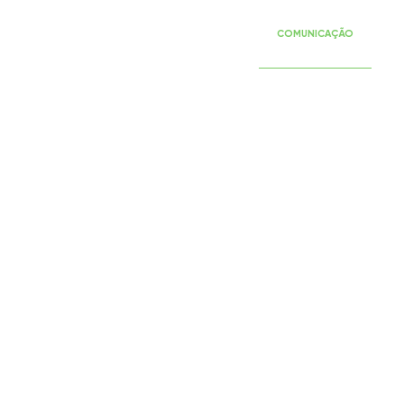
SERVIÇOS
EVENTOS
PUBLICAÇÕES
COMUNICAÇÃO
RE