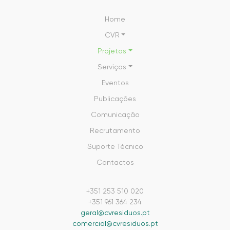
Home
CVR
Projetos
Serviços
Eventos
Publicações
Comunicação
Recrutamento
Suporte Técnico
Contactos
+351 253 510 020
+351 961 364 234
geral@cvresiduos.pt
comercial@cvresiduos.pt