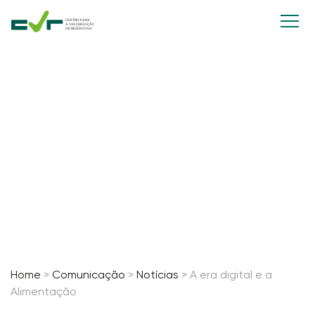
A era digital e a Alimentação
16 Outubro, 2022
Home
>
Comunicação
>
Notícias
>
A era digital e a
Alimentação